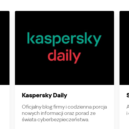
Kaspersky Daily
Oficjalny blog firmy i codzienna porcja
A
nowych informacji oraz porad ze
i
świata cyberbezpieczeństwa.