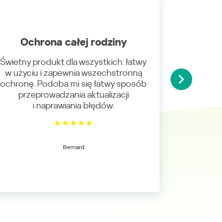
Ochrona całej rodziny
Najlep
Świetny produkt dla wszystkich: łatwy
Kaspersky
w użyciu i zapewnia wszechstronną
w maga
ochronę. Podoba mi się łatwy sposób
wpadł m
przeprowadzania aktualizacji
potwi
i naprawiania błędów.
Bernard