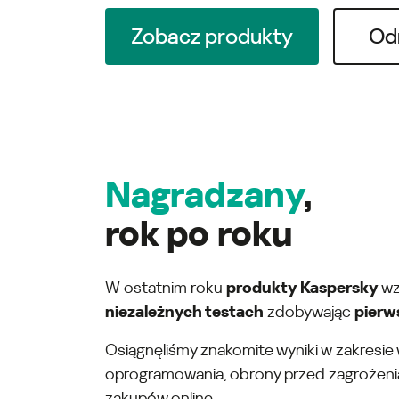
Zobacz produkty
Od
Nagradzany
,
rok po roku
W ostatnim roku
produkty Kaspersky
wz
niezależnych testach
zdobywając
pierw
Osiągnęliśmy znakomite wyniki w zakresie
oprogramowania, obrony przed zagrożenia
zakupów online.