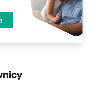
j
wnicy