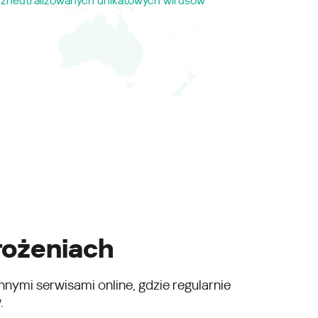
zneutralizowanych unikatowych wirusów
rożeniach
nnymi serwisami online, gdzie regularnie
.