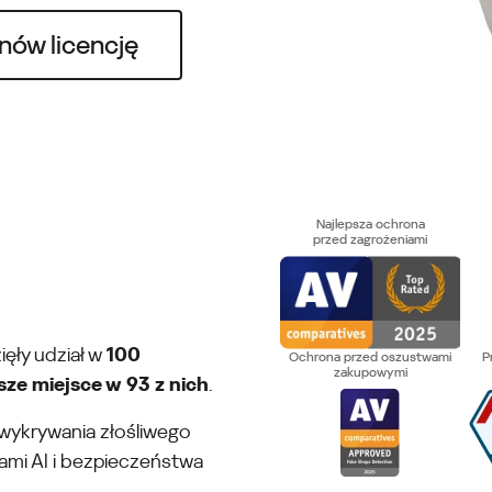
nów licencję
Najlepsza ochrona
przed zagrożeniami
ięły udział w
100
Ochrona przed oszustwami
P
zakupowymi
sze miejsce w 93 z nich
.
 wykrywania złośliwego
mi AI i bezpieczeństwa