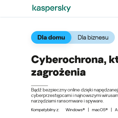
Dla domu
Dla biznesu
Cyberochrona, k
zagrożenia
Bądź bezpieczny online dzięki napędzanej
cyberprzestępcami i najnowszymi wirusami
narzędziami ransomware i spyware.
Kompatybilny z: Windows® | macOS® | 