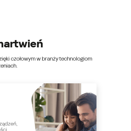
martwień
– dzięki czołowym w branży technologiom
zeniach.
ządzeń,
ści.