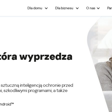
O nas
Pa
tóra wyprzedza
 sztuczną inteligencją ochronie przed
, szkodliwymi programami, a także
Android™