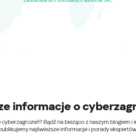
zablokowanych szkodliwych adresów URL
e informacje o cyberzag
e cyberzagrożeń? Bądź na bieżąco z naszym blogiem i i
publikujemy najświeższe informacje i porady ekspertów