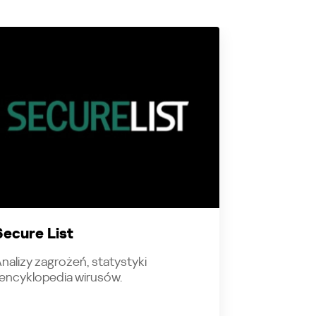
Secure List
nalizy zagrożeń, statystyki
 encyklopedia wirusów.