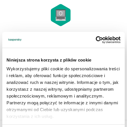
Kaspersky Internet Security for Mac
Wersja 2020 dla macOS Sierra (10.12), High Sierra (10.13)
Blokuje śledzenie, ataki bankowe oraz
oprogramowanie szpiegowskie by zapewnić
Niniejsza strona korzysta z plików cookie
ochronę Tobie i Twojemu makowi
Wykorzystujemy pliki cookie do spersonalizowania treści
i reklam, aby oferować funkcje społecznościowe i
analizować ruch w naszej witrynie. Informacje o tym, jak
POBIERZ
korzystasz z naszej witryny, udostępniamy partnerom
społecznościowym, reklamowym i analitycznym.
Partnerzy mogą połączyć te informacje z innymi danymi
otrzymanymi od Ciebie lub uzyskanymi podczas
korzystania z ich usług.