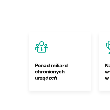
Ponad miliard
N
chronionych
w
urządzeń
w