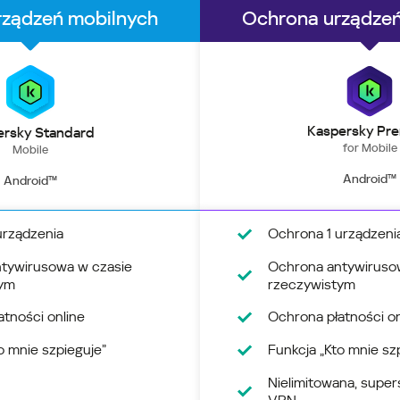
Kaspersky Pr
ersky Standard
for Mobile
Mobile
Android™
Android™
urządzenia
Ochrona 1 urządzeni
tywirusowa w czasie
Ochrona antywiruso
tym
rzeczywistym
tności online
Ochrona płatności on
o mnie szpieguje”
Funkcja „Kto mnie sz
Nielimitowana, super