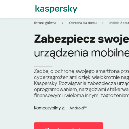
Strona główna
Ochrona dla domu
Mobile Secur
Zabezpiecz swoje
urządzenia mobiln
Zadbaj o ochronę swojego smartfona prz
cyberzagrożeniami dzięki wielokrotnie n
Kaspersky. Rozwiązanie zabezpiecza urzą
oprogramowaniem, narzędziami stalkerwar
finansowymi i wieloma innymi zagrożeniami
Kompatybilny z:
Android™