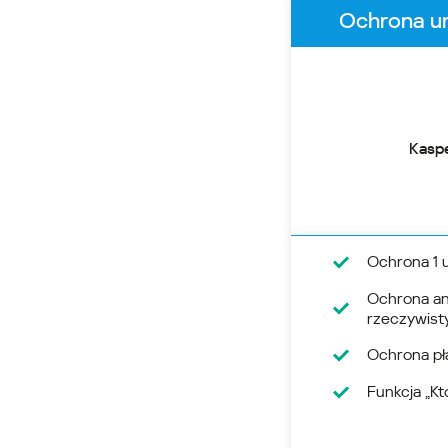
Kasp
Ochrona 1 
Ochrona an
rzeczywis
Ochrona pła
Funkcja „Kt