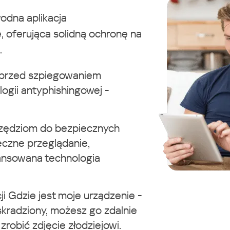
odna aplikacja
, oferująca solidną ochronę na
.
przed szpiegowaniem
ologii antyphishingowej -
rzędziom do bezpiecznych
ieczne przeglądanie,
ansowana technologia
cji Gdzie jest moje urządzenie -
e skradziony, możesz go zdalnie
robić zdjęcie złodziejowi.