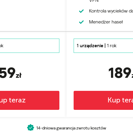
VPN
Kontrola wycieków d
Menedżer haseł
ok
1 urządzenie |
1 rok
59
189
zł
14-dniowa gwarancja zwrotu kosztów