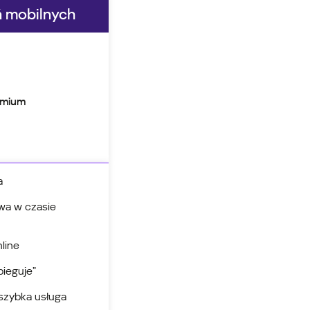
emium
a
wa w czasie
line
pieguje”
szybka usługa