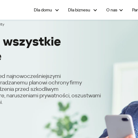
O nas
Pa
ity
 wszystkie
e
ed najnowocześniejszymi
agradzanemu planowi ochrony firmy
dzenia przed szkodliwym
e, naruszeniami prywatności, oszustwami
.