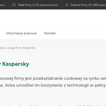
domu
Małe firmy (1-50 pracowników)
Średnie firmy (51-999 pra
Informacje prasowe
Kontakt
nia i usługi firmy Kaspersky
y Kaspersky
sowej firmy jest przekształcanie czołowej na rynku w
w, która umożliwi im korzystanie z technologii w pełn