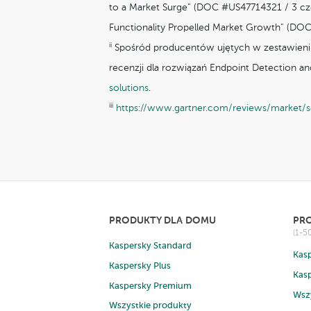
to a Market Surge" (DOC #US47714321 / 3 cz
Functionality Propelled Market Growth" (DOC
ii
Spośród producentów ujętych w zestawieniu 
recenzji dla rozwiązań Endpoint Detection a
solutions
.
iii
https://www.gartner.com/reviews/market/s
PRODUKTY DLA DOMU
PRO
(1-
Kaspersky Standard
Kasp
Kaspersky Plus
Kasp
Kaspersky Premium
Wsz
Wszystkie produkty