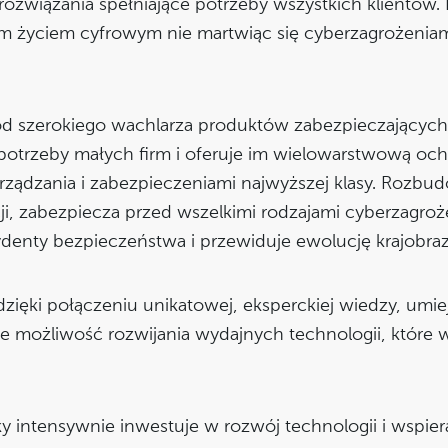
 rozwiązania spełniające potrzeby wszystkich klientów
 życiem cyfrowym nie martwiąc się cyberzagrożeniami,
 szerokiego wachlarza produktów zabezpieczających p
potrzeby małych firm i oferuje im wielowarstwową och
ządzania i zabezpieczeniami najwyższej klasy. Rozbud
, zabezpiecza przed wszelkimi rodzajami cyberzagroż
cydenty bezpieczeństwa i przewiduje ewolucję krajobra
dzięki połączeniu unikatowej, eksperckiej wiedzy, umiej
 możliwość rozwijania wydajnych technologii, które wy
y intensywnie inwestuje w rozwój technologii i wspie