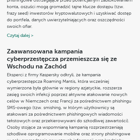
phishingowe ostrzegające przed potencjalnym zablokowaniem
konta, oszuści mogą gromadzić tajne klucze dostępu (tzw.
frazy seed) inwestorów kryptowalutowych i uzyskiwać dostęp
do portfela, danych uwierzytelniających oraz oszczędności
swoich ofiar.
Czytaj dalej >
Zaawansowana kampania
cyberprzestępcza przemieszcza się ze
Wschodu na Zachód
Eksperci z firmy Kaspersky odkryli, że kampania
cyberprzestępcza Roaming Mantis, która wcześniej
wymierzona była głównie w regiony azjatyckie, rozszerza
zasięg swoich infekcji poprzez aktywne atakowanie nowych
celów w Niemczech oraz Francji za pośrednictwem phishingu
SMS-owego (tzw. smishing, w którym użytkownicy są
atakowani za pośrednictwem phishingowych wiadomości
tekstowych oraz przekierowywani do szkodliwej zawartości).
Osoby stojące za wspomnianą kampanią rozprzestrzeniają
szkodliwe oprogramowanie mobilne oraz strony phishingowe