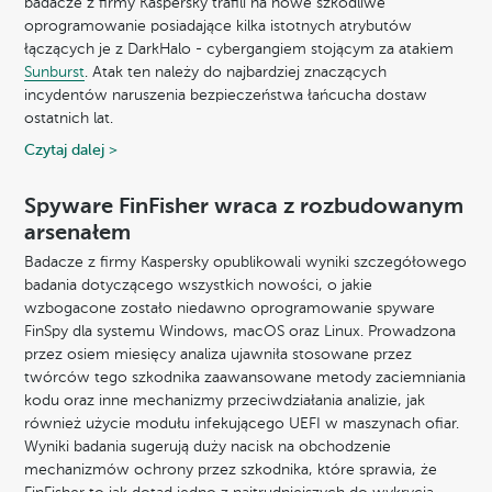
badacze z firmy Kaspersky trafili na nowe szkodliwe
oprogramowanie posiadające kilka istotnych atrybutów
łączących je z DarkHalo - cybergangiem stojącym za atakiem
Sunburst
. Atak ten należy do najbardziej znaczących
incydentów naruszenia bezpieczeństwa łańcucha dostaw
ostatnich lat.
Czytaj dalej >
Spyware FinFisher wraca z rozbudowanym
arsenałem
Badacze z firmy Kaspersky opublikowali wyniki szczegółowego
badania dotyczącego wszystkich nowości, o jakie
wzbogacone zostało niedawno oprogramowanie spyware
FinSpy dla systemu Windows, macOS oraz Linux. Prowadzona
przez osiem miesięcy analiza ujawniła stosowane przez
twórców tego szkodnika zaawansowane metody zaciemniania
kodu oraz inne mechanizmy przeciwdziałania analizie, jak
również użycie modułu infekującego UEFI w maszynach ofiar.
Wyniki badania sugerują duży nacisk na obchodzenie
mechanizmów ochrony przez szkodnika, które sprawia, że