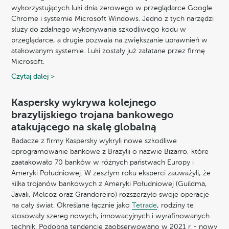
wykorzystujących luki dnia zerowego w przeglądarce Google
Chrome i systemie Microsoft Windows. Jedno z tych narzędzi
służy do zdalnego wykonywania szkodliwego kodu w
przeglądarce, a drugie pozwala na zwiększanie uprawnień w
atakowanym systemie. Luki zostały już załatane przez firmę
Microsoft.
Czytaj dalej >
Kaspersky wykrywa kolejnego
brazylijskiego trojana bankowego
atakującego na skalę globalną
Badacze z firmy Kaspersky wykryli nowe szkodliwe
oprogramowanie bankowe z Brazylii o nazwie Bizarro, które
zaatakowało 70 banków w różnych państwach Europy i
Ameryki Południowej. W zeszłym roku eksperci zauważyli, że
kilka trojanów bankowych z Ameryki Południowej (Guildma,
Javali, Melcoz oraz Grandoreiro) rozszerzyło swoje operacje
na cały świat. Określane łącznie jako
Tetrade
, rodziny te
stosowały szereg nowych, innowacyjnych i wyrafinowanych
technik. Podobną tendencję zaobserwowano w 2021 r. - nowy