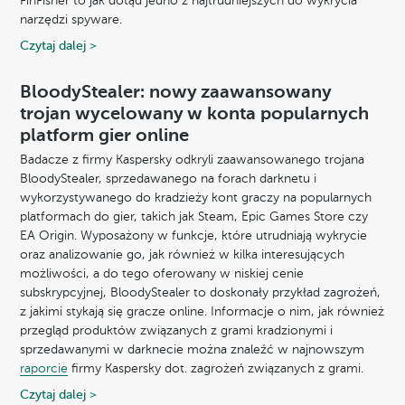
FinFisher to jak dotąd jedno z najtrudniejszych do wykrycia
narzędzi spyware.
Czytaj dalej >
BloodyStealer: nowy zaawansowany
trojan wycelowany w konta popularnych
platform gier online
Badacze z firmy Kaspersky odkryli zaawansowanego trojana
BloodyStealer, sprzedawanego na forach darknetu i
wykorzystywanego do kradzieży kont graczy na popularnych
platformach do gier, takich jak Steam, Epic Games Store czy
EA Origin. Wyposażony w funkcje, które utrudniają wykrycie
oraz analizowanie go, jak również w kilka interesujących
możliwości, a do tego oferowany w niskiej cenie
subskrypcyjnej, BloodyStealer to doskonały przykład zagrożeń,
z jakimi stykają się gracze online. Informacje o nim, jak również
przegląd produktów związanych z grami kradzionymi i
sprzedawanymi w darknecie można znaleźć w najnowszym
raporcie
firmy Kaspersky dot. zagrożeń związanych z grami.
Czytaj dalej >