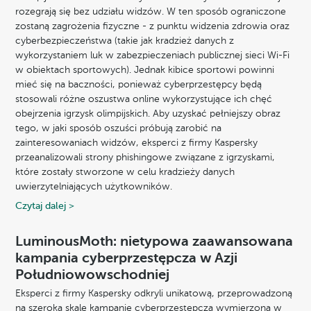
rozegrają się bez udziału widzów. W ten sposób ograniczone
zostaną zagrożenia fizyczne - z punktu widzenia zdrowia oraz
cyberbezpieczeństwa (takie jak kradzież danych z
wykorzystaniem luk w zabezpieczeniach publicznej sieci Wi-Fi
w obiektach sportowych). Jednak kibice sportowi powinni
mieć się na baczności, ponieważ cyberprzestępcy będą
stosowali różne oszustwa online wykorzystujące ich chęć
obejrzenia igrzysk olimpijskich. Aby uzyskać pełniejszy obraz
tego, w jaki sposób oszuści próbują zarobić na
zainteresowaniach widzów, eksperci z firmy Kaspersky
przeanalizowali strony phishingowe związane z igrzyskami,
które zostały stworzone w celu kradzieży danych
uwierzytelniających użytkowników.
Czytaj dalej >
LuminousMoth: nietypowa zaawansowana
kampania cyberprzestępcza w Azji
Południowowschodniej
Eksperci z firmy Kaspersky odkryli unikatową, przeprowadzoną
na szeroką skalę kampanię cyberprzestępczą wymierzoną w