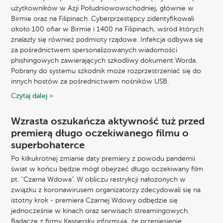
użytkowników w Azji Południowowschodniej, głównie w
Birmie oraz na Filipinach. Cyberprzestępcy zidentyfikowali
około 100 ofiar w Birmie i 1400 na Filipinach, wśród których
znalazły się również podmioty rządowe. Infekcja odbywa się
za pośrednictwem spersonalizowanych wiadomości
phishingowych zawierających szkodliwy dokument Worda.
Pobrany do systemu szkodnik może rozprzestrzeniać się do
innych hostów za pośrednictwem nośników USB.
Czytaj dalej >
Wzrasta oszukańcza aktywność tuż przed
premierą długo oczekiwanego filmu o
superbohaterce
Po kilkukrotnej zmianie daty premiery z powodu pandemii
świat w końcu będzie mógł obejrzeć długo oczekiwany film
pt. "Czarna Wdowa". W obliczu restrykcji nałożonych w
związku z koronawirusem organizatorzy zdecydowali się na
istotny krok - premiera Czarnej Wdowy odbędzie się
jednocześnie w kinach oraz serwisach streamingowych.
Badacze z firmy Kaspersky informują, że przeniesienie