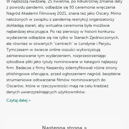
W najbliższą niedzielę, 25 kwietnia, po kilkukrotnej zmianie daty
z powodu pandemii, odbędzie się 93 ceremonia wręczenia
Nagród Akademii Filmowej 2021, znana też jako Oscary. Mimo
nałożonych w związku z pandemią restrykcji organizatorzy
dokładają starań, aby wirtualna ceremonia była możliwie
najbardziej ekscytująca. Po raz pierwszy w historii konkursu
wydarzenie odbędzie się nie tylko w Stanach Zjednoczonych,
ale również w otwartych "centrach" w Londynie i Paryżu.
Tymczasem w świecie online oszuści wykorzystują
zainteresowanie tym wydarzeniem, rozprzestrzeniając
szkodliwe pliki jako tytuły nominowane w kategorii najlepszy
firm. Badacze z firmy Kaspersky zidentyfikowali różne strony
phishingowe oferujące, przed ogłoszeniem nagród, bezpłatne
strumieniowe odtwarzanie filmów nominowanych do
Oscarów, które w rzeczywistości mają na celu kradzież
danych uwierzytelniających użytkowników.
Czytaj dalej >
Następna strona »