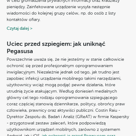
w celu gromadzenia prywatnych informacji oraz kradzieży
pieniędzy. Zainfekowane urządzenie wysyła następnie
wiadomości do kolejnej grupy celów, np. do osób z listy
kontaktów ofiary.
Czytaj dalej >
Uciec przed szpiegiem: jak uniknąć
Pegasusa
Powszechnie uważa się, że nie jesteśmy w stanie całkowicie
ochronić się przed profesjonalnym oprogramowaniem
inwigilacyjnym. Niezależnie jednak od tego, jak trudno jest
zapobiec infekcji urządzenia mobilnego takimi narzędziami,
użytkownicy wciąż mogą podjąć pewne działania, które
utrudnią życie atakującym. Według doniesień medialnych
główny cel tego rodzaju oprogramowania szpiegującego
coraz częściej stanowią dziennikarze, politycy, obrońcy praw
człowieka, prawnicy oraz aktywiści publiczni. Costin Raiu -
Dyrektor Zespołu ds. Badań i Analiz (GReAT) w firmie Kaspersky
- przygotował zestaw zaleceń, które podpowiedzą
użytkownikom urządzeń mobilnych, zarówno z systemem
Android, jak i iOS,
jak ochronić je przed Pegasusem oraz