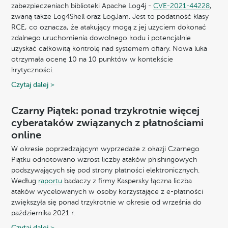
zabezpieczeniach biblioteki Apache Log4j -
CVE-2021-44228
,
zwaną także Log4Shell oraz LogJam. Jest to podatność klasy
RCE, co oznacza, że atakujący mogą z jej użyciem dokonać
zdalnego uruchomienia dowolnego kodu i potencjalnie
uzyskać całkowitą kontrolę nad systemem ofiary. Nowa luka
otrzymała ocenę 10 na 10 punktów w kontekście
krytyczności.
Czytaj dalej >
Czarny Piątek: ponad trzykrotnie więcej
cyberataków związanych z płatnościami
online
W okresie poprzedzającym wyprzedaże z okazji Czarnego
Piątku odnotowano wzrost liczby ataków phishingowych
podszywających się pod strony płatności elektronicznych.
Według
raportu
badaczy z firmy Kaspersky łączna liczba
ataków wycelowanych w osoby korzystające z e-płatności
zwiększyła się ponad trzykrotnie w okresie od września do
października 2021 r.
Czytaj dalej >