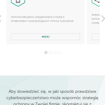
Wielowars
Ochrona bez granic przygotowana z myślą o
końcowych
środowiskach wykorzystujących chmury hybrydowe
nowej gene
WIĘCEJ
Aby dowiedzieć się, w jaki sposób prawdziwe
cyberbezpieczeństwo może wspomóc strategię
ochrony w Twojej firmie, skontaktuj się z