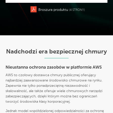
Broszura produktu
(4 STRONY)
Nadchodzi era bezpiecznej chmury
Nieustanna ochrona zasobów w platformie AWS
AWS to czołowy dostawca chmury publicznej oferujący
najbardziej zaawansowane środowisko chmurowe na rynku.
Zapewnia nie tylko ponadprzeciętną niezawodność i
skalowalność, ale także oferuje wiele chmurowych narzędzi
zabezpieczających, dzięki którym można bez ograniczeń
tworzyć środowiska klasy korporacyjnej.
Jednak model współdzielonej odpowiedzialności za ochronę