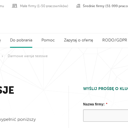
Średnie firmy (51-999 prac
omu
Małe firmy (1-50 pracowników)
ę
Do pobrania
Pomoc
Zapytaj o ofertę
RODO/GDPR
Darmowe wersje testowe
SJE
WYŚLIJ PROŚBĘ O KL
Nazwa firmy:
*
ypełnić poniższy