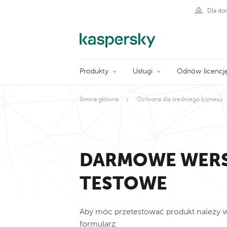
Dla d
Produkty
Usługi
Odnów licencj
Strona główna
Ochrona dla średniego biznesu
DARMOWE WER
TESTOWE
Aby móc przetestować produkt należy w
formularz: