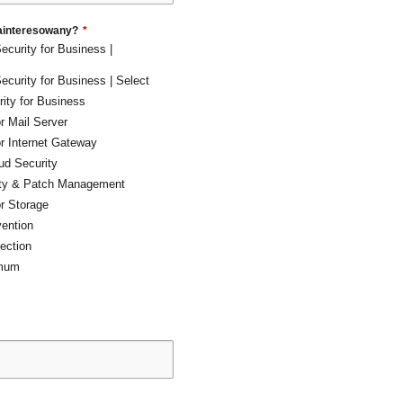
zainteresowany?
*
curity for Business |
curity for Business | Select
ity for Business
r Mail Server
r Internet Gateway
ud Security
ity & Patch Management
r Storage
ention
ection
imum